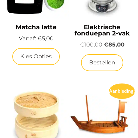
Matcha latte
Elektrische
fonduepan 2-vak
Vanaf:
€
5,00
€
100,00
€
85,00
Kies Opties
Bestellen
Aanbieding!