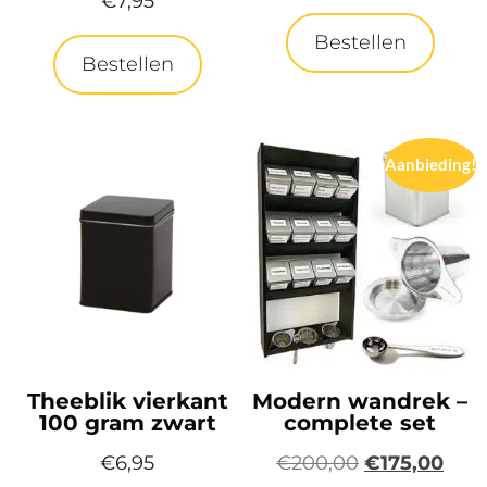
€
7,95
Bestellen
Bestellen
Aanbieding!
Theeblik vierkant
Modern wandrek –
100 gram zwart
complete set
€
6,95
€
200,00
€
175,00