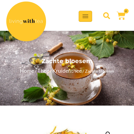
0
Zachte bloesem
Home
Thee
Kruidenthee
/
/
/ Zachte bloesem