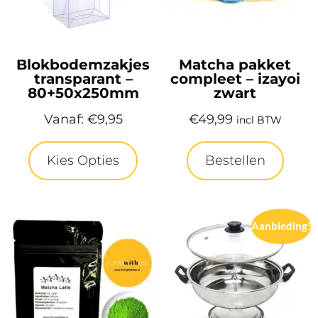
Blokbodemzakjes
Matcha pakket
transparant –
compleet – izayoi
80+50x250mm
zwart
Vanaf:
€
9,95
€
49,99
incl BTW
Kies Opties
Bestellen
Aanbieding!