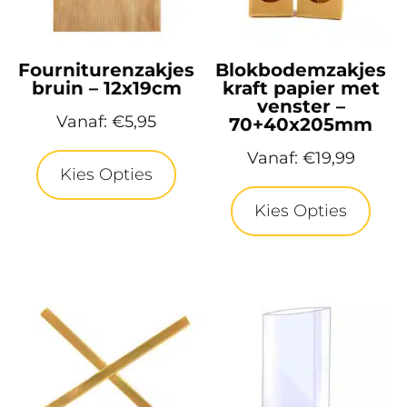
Fourniturenzakjes
Blokbodemzakjes
bruin – 12x19cm
kraft papier met
venster –
Vanaf:
€
5,95
70+40x205mm
Vanaf:
€
19,99
Kies Opties
Kies Opties