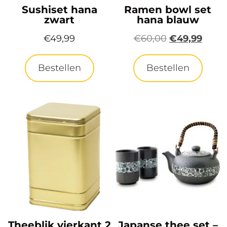
Sushiset hana
Ramen bowl set
zwart
hana blauw
€
49,99
€
60,00
€
49,99
Bestellen
Bestellen
Theeblik vierkant 2
Japanse thee set –