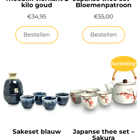
kilo goud
Bloemenpatroon
€
34,95
€
55,00
Bestellen
Bestellen
Aanbieding!
Sakeset blauw
Japanse thee set –
Sakura