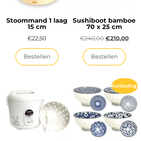
Stoommand 1 laag
Sushiboot bamboe
15 cm
70 x 25 cm
€
22,50
€
240,00
€
210,00
Bestellen
Bestellen
Aanbieding!