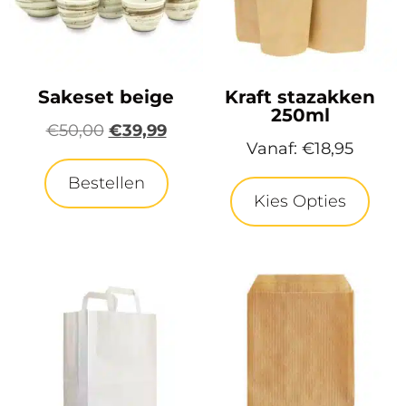
Sakeset beige
Kraft stazakken
250ml
€
50,00
€
39,99
Vanaf:
€
18,95
Bestellen
Kies Opties