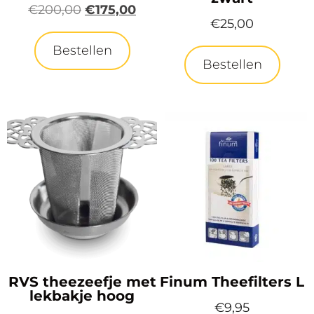
€
200,00
€
175,00
€
25,00
Bestellen
Bestellen
RVS theezeefje met
Finum Theefilters L
lekbakje hoog
€
9,95