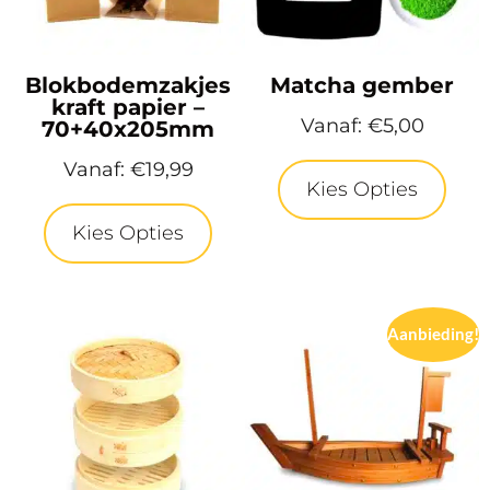
Blokbodemzakjes
Matcha gember
kraft papier –
Vanaf:
€
5,00
70+40x205mm
Vanaf:
€
19,99
Kies Opties
Kies Opties
Aanbieding!