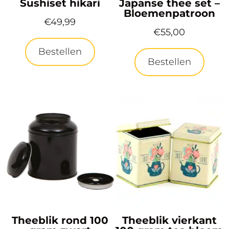
Sushiset hikari
Japanse thee set –
Bloemenpatroon
€
49,99
€
55,00
Bestellen
Bestellen
Theeblik rond 100
Theeblik vierkant