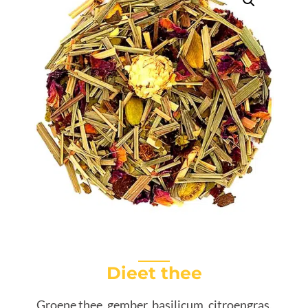
Dieet thee
Groene thee, gember, basilicum, citroengras,