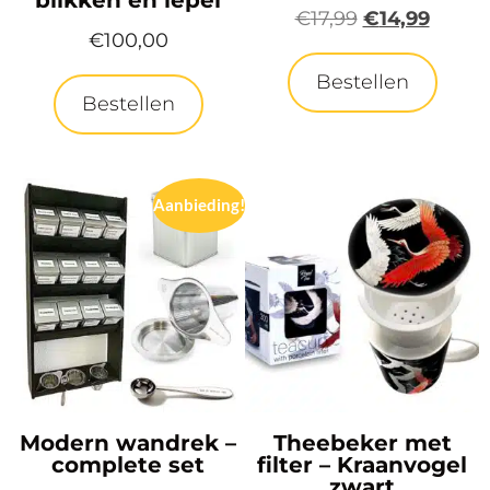
blikken en lepel
€
17,99
€
14,99
€
100,00
Bestellen
Bestellen
Aanbieding!
Modern wandrek –
Theebeker met
complete set
filter – Kraanvogel
zwart