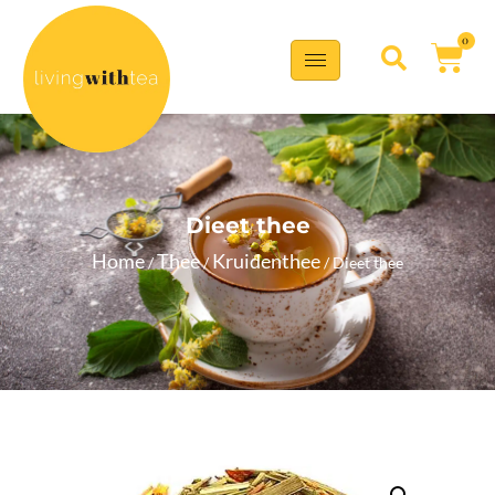
0
Dieet thee
Home
Thee
Kruidenthee
/
/
/ Dieet thee