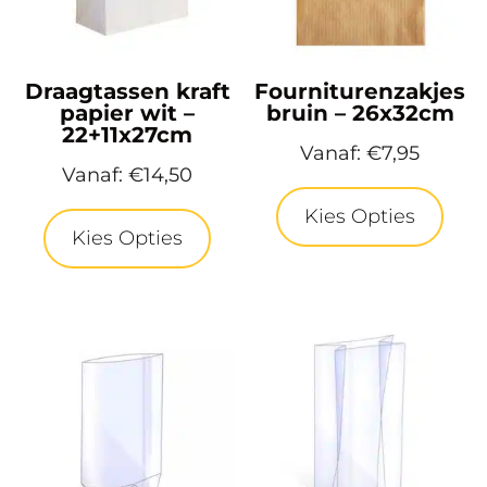
Draagtassen kraft
Fourniturenzakjes
papier wit –
bruin – 26x32cm
22+11x27cm
Vanaf:
€
7,95
Vanaf:
€
14,50
Kies Opties
Kies Opties