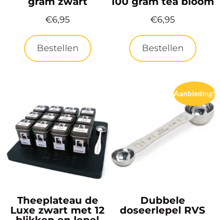
gram zwart
100 gram tea bloom
€
6,95
€
6,95
Bestellen
Bestellen
Aanbieding!
Theeplateau de
Dubbele
Luxe zwart met 12
doseerlepel RVS