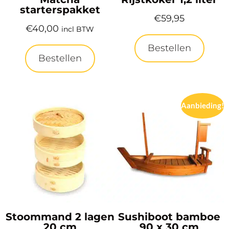
starterspakket
€
59,95
€
40,00
incl BTW
Bestellen
Bestellen
Aanbieding!
Stoommand 2 lagen
Sushiboot bamboe
20 cm
90 x 30 cm