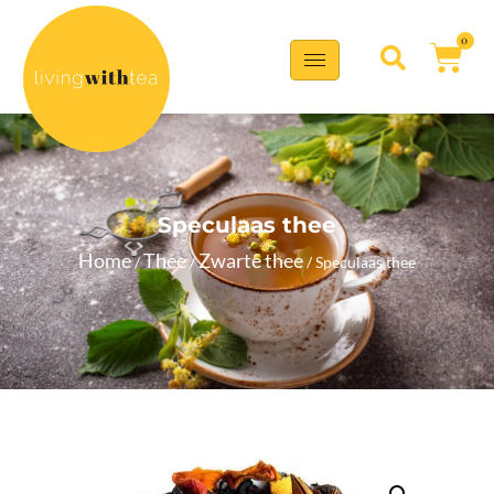
0
Speculaas thee
Home
Thee
Zwarte thee
/
/
/ Speculaas thee