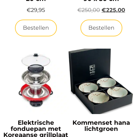
€
29,95
€
250,00
€
225,00
Bestellen
Bestellen
Elektrische
Kommenset hana
fonduepan met
lichtgroen
Koreaanse grillplaat