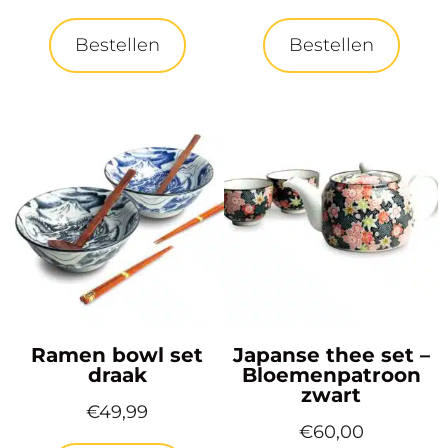
Bestellen
Bestellen
Ramen bowl set
Japanse thee set –
draak
Bloemenpatroon
zwart
€
49,99
€
60,00