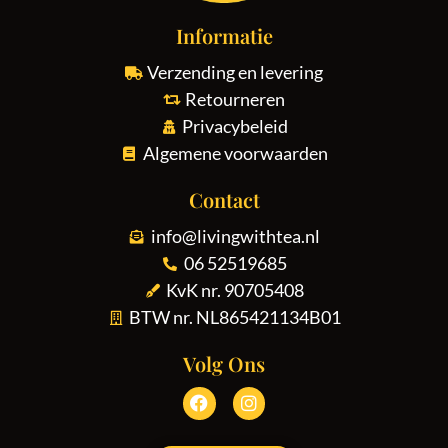
Informatie
Verzending en levering
Retourneren
Privacybeleid
Algemene voorwaarden
Contact
info@livingwithtea.nl
06 52519685
KvK nr. 90705408
BTW nr. NL865421134B01
Volg Ons
Ook een professionele
Ook een professionele
door Aslan Webtech
door ProfitWeb
Extra Korting