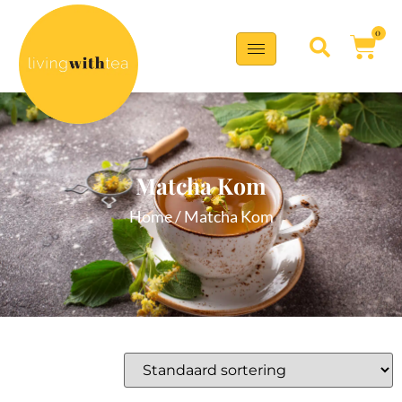
0
Matcha Kom
Home
/ Matcha Kom