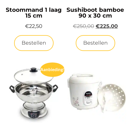
Stoommand 1 laag
Sushiboot bamboe
15 cm
90 x 30 cm
€
22,50
€
250,00
€
225,00
Bestellen
Bestellen
Aanbieding!