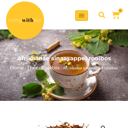
0
Afrikaanse sinaasappel rooibos
Home
Thee
Rooibos
/
/
/ Afrikaanse sinaasappel rooibos