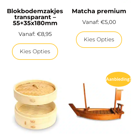
Blokbodemzakjes
Matcha premium
transparant –
Vanaf:
€
5,00
55+35x180mm
Vanaf:
€
8,95
Kies Opties
Kies Opties
Aanbieding!