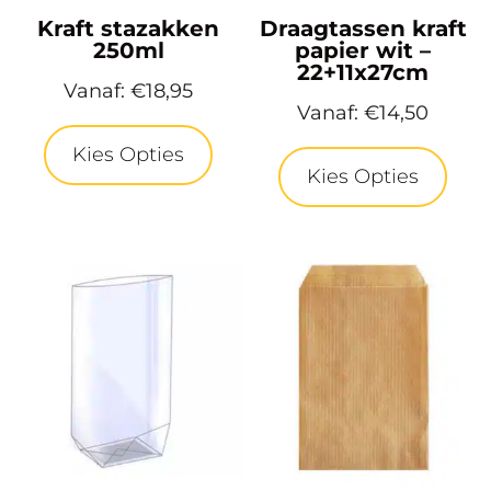
Kraft stazakken
Draagtassen kraft
250ml
papier wit –
22+11x27cm
Vanaf:
€
18,95
Vanaf:
€
14,50
Kies Opties
Kies Opties