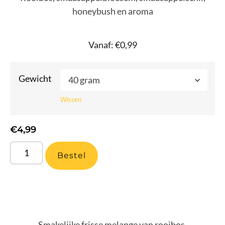
honeybush en aroma
Vanaf:
€
0,99
Gewicht
Wissen
€
4,99
Bestel
Smakelijke frisse melange van rooibos,