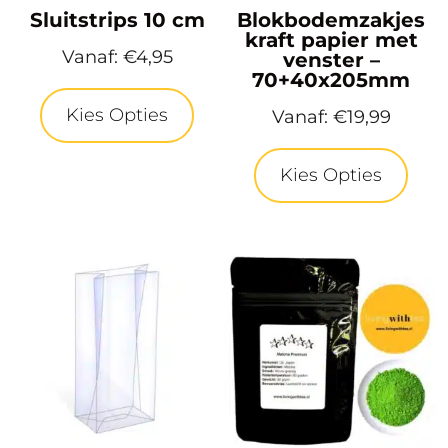
Sluitstrips 10 cm
Blokbodemzakjes
kraft papier met
Vanaf:
€
4,95
venster –
70+40x205mm
Kies Opties
Vanaf:
€
19,99
Kies Opties