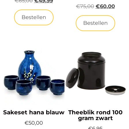
€
65,00
€
49,99
€
75,00
€
60,00
Bestellen
Bestellen
Sakeset hana blauw
Theeblik rond 100
gram zwart
€
50,00
€
6,95