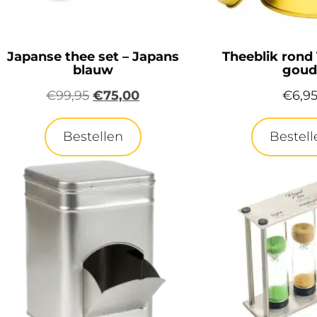
Japanse thee set – Japans
Theeblik rond
blauw
gou
€
99,95
€
75,00
€
6,9
Bestellen
Bestell