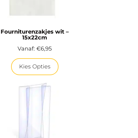
Fourniturenzakjes wit –
15x22cm
Vanaf:
€
6,95
Kies Opties