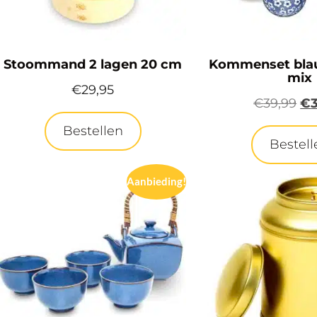
Stoommand 2 lagen 20 cm
Kommenset bla
mix
€
29,95
€
39,99
€
Bestellen
Bestell
Aanbieding!