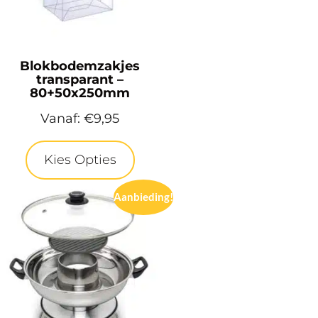
Blokbodemzakjes
transparant –
80+50x250mm
Vanaf:
€
9,95
Kies Opties
Aanbieding!