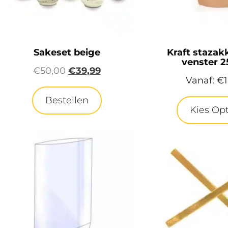
Sakeset beige
Kraft staza
venster 
€
50,00
€
39,99
Vanaf:
€
Bestellen
Kies Opt