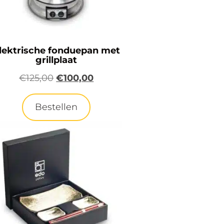
lektrische fonduepan met
grillplaat
€
125,00
€
100,00
Bestellen