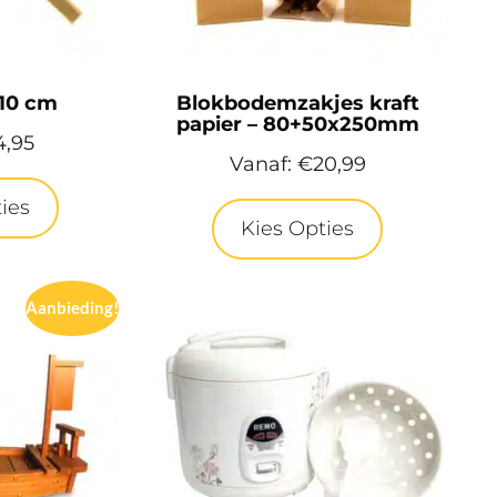
 10 cm
Blokbodemzakjes kraft
papier – 80+50x250mm
4,95
Vanaf:
€
20,99
ies
Kies Opties
Aanbieding!