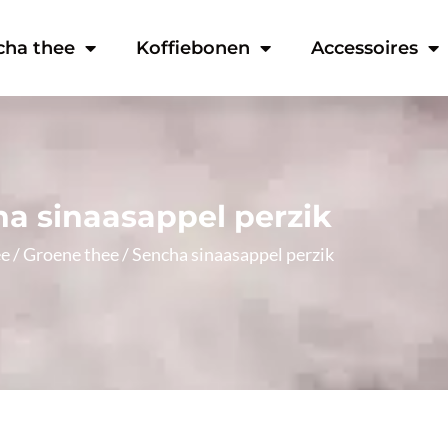
cha thee
Koffiebonen
Accessoires
a sinaasappel perzik
ee
/
Groene thee
/ Sencha sinaasappel perzik