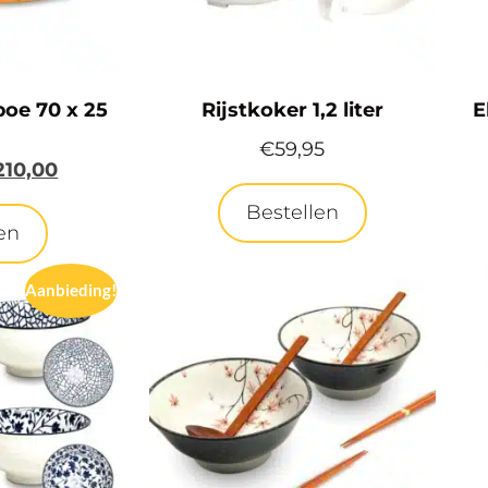
oe 70 x 25
Rijstkoker 1,2 liter
E
€
59,95
210,00
Bestellen
en
Aanbieding!