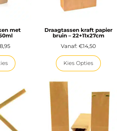
kken met
Draagtassen kraft papier
250ml
bruin – 22+11x27cm
18,95
Vanaf:
€
14,50
ies
Kies Opties