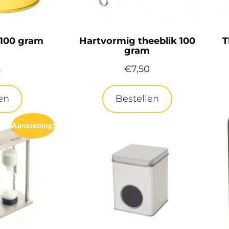
 100 gram
Hartvormig theeblik 100
T
d
gram
5
€
7,50
en
Bestellen
Aanbieding!