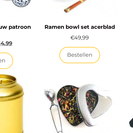
uw patroon
Ramen bowl set acerblad
€
49,99
34,99
Bestellen
en