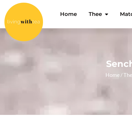
Home
Thee
Mat
Sench
Home
/
Th