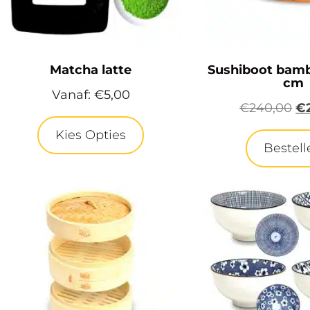
Matcha latte
Sushiboot bamb
cm
Vanaf:
€
5,00
€
240,00
€
Kies Opties
Bestell