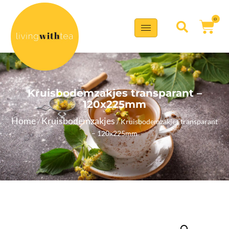
0
Kruisbodemzakjes transparant –
120x225mm
Home
Kruisbodemzakjes
/
/ Kruisbodemzakjes transparant
– 120x225mm