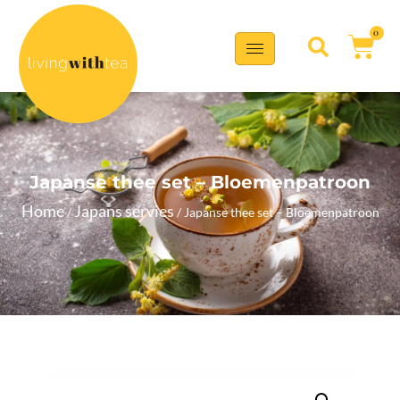
0
Japanse thee set – Bloemenpatroon
Home
Japans servies
/
/ Japanse thee set – Bloemenpatroon