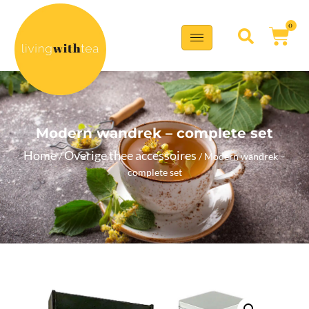
0
Modern wandrek – complete set
Home
Overige thee accessoires
/
/ Modern wandrek –
complete set