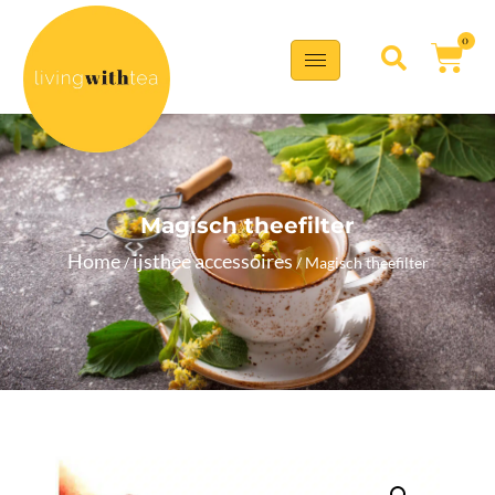
0
Magisch theefilter
Home
ijsthee accessoires
/
/ Magisch theefilter