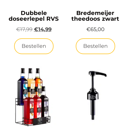
Dubbele
Bredemeijer
doseerlepel RVS
theedoos zwart
€
17,99
€
14,99
€
65,00
Bestellen
Bestellen