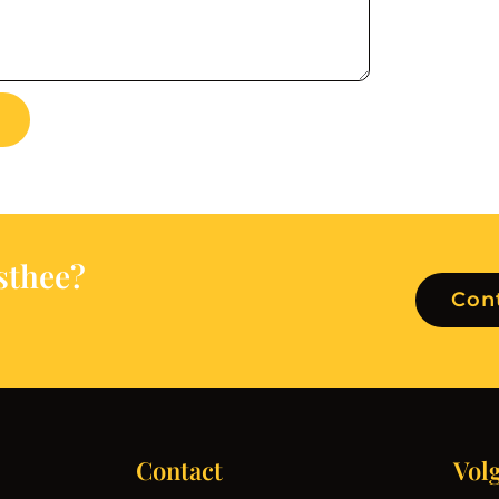
s
t
h
e
e
?
Con
Contact
Vol