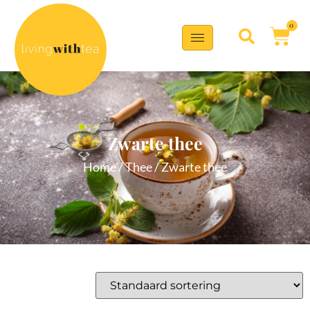
0
Zwarte thee
Home
/
Thee
/ Zwarte thee