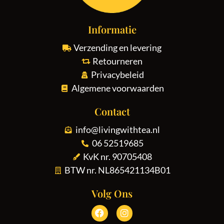
Informatie
Verzending en levering
Retourneren
Privacybeleid
Algemene voorwaarden
Contact
info@livingwithtea.nl
06 52519685
KvK nr. 90705408
BTW nr. NL865421134B01
Volg Ons
Ook een professionele
Ook een professionele
door Aslan Webtech
door ProfitWeb