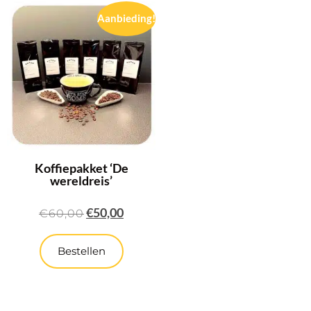
Aanbieding!
Koffiepakket ‘De
wereldreis’
€
50,00
€
60,00
Bestellen