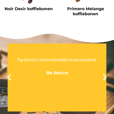
Noir Desir koffiebonen
Primero Melange
koffiebonen
it.
Heerlijke thee en koffie. Al verschillende keren
besteld en iedere keer dik tevreden. Ga zo
door!
Emke Kersting