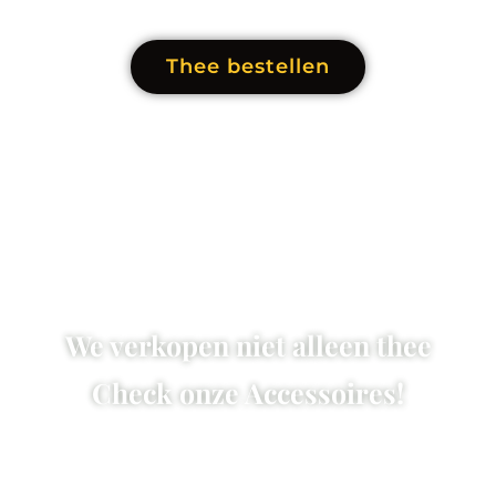
Thee bestellen
We verkopen niet alleen thee
Check onze Accessoires!
Neem een kijkje in onze shop voor alle leuke
accesssoires zoals de leukste theeblikken, matcha