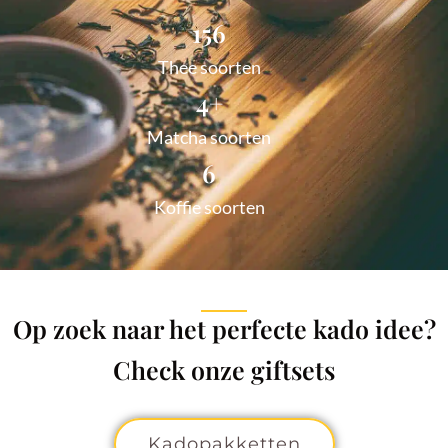
156
Thee soorten
4
+
Matcha soorten
6
Koffie soorten
Op zoek naar het perfecte kado idee?
Check onze giftsets
Kadopakketten