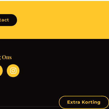
tact
g Ons
Extra Korting