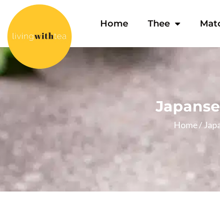
Home
Thee
Mat
Japanse 
Home
/
Japa