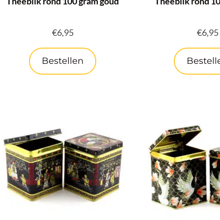
Theeblik rond 100 gram goud
Theeblik rond 10
€
6,95
€
6,95
Bestellen
Bestell