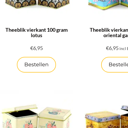
Theeblik vierkant 100 gram
Theeblik vierkan
lotus
oriental g
€
6,95
€
6,95
incl
Bestellen
Bestell