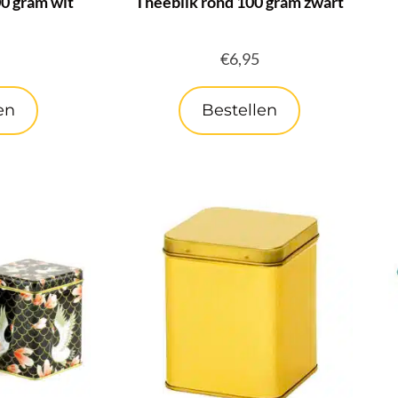
0 gram wit
Theeblik rond 100 gram zwart
€
6,95
en
Bestellen