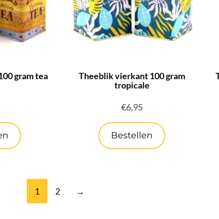
100 gram tea
Theeblik vierkant 100 gram
tropicale
€
6,95
en
Bestellen
1
2
→