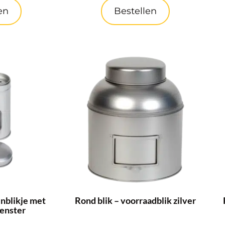
en
Bestellen
enblikje met
Rond blik – voorraadblik zilver
venster