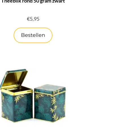
Theeblik rond 50 gram zwart
€
5,95
Bestellen