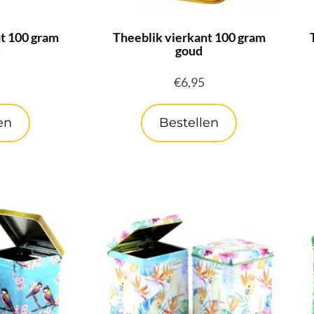
t 100 gram
Theeblik vierkant 100 gram
s
goud
€
6,95
en
Bestellen