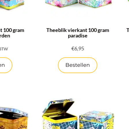
t 100 gram
Theeblik vierkant 100 gram
T
arden
paradise
€
6,95
 BTW
en
Bestellen