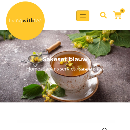
0
Sakeset blauw
Home
Japans servies
/
/ Sakeset blauw