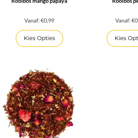
Rooibos mango papaya
Rooibos pe
Vanaf:
€
0,99
Vanaf:
€
0
Kies Opties
Kies Opt