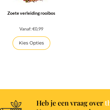
Zoete verleiding rooibos
Vanaf:
€
0,99
Kies Opties
Heb je een vraag over
t