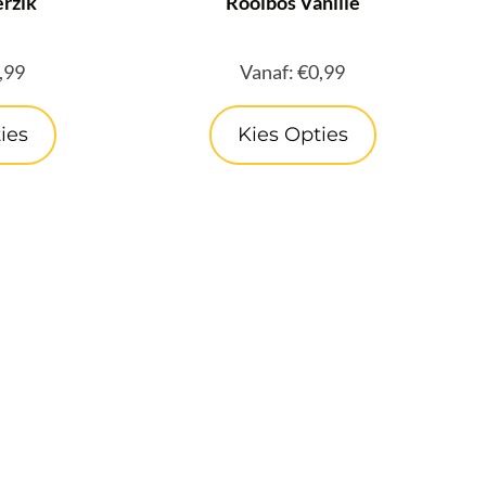
rzik
Rooibos Vanille
,99
Vanaf:
€
0,99
ies
Kies Opties