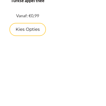
Turkse appel thee
Vanaf:
€
0,99
Kies Opties