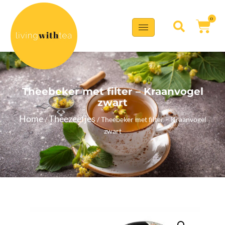
0
Theebeker met filter – Kraanvogel
zwart
Home
Theezeefjes
/
/ Theebeker met filter – Kraanvogel
zwart