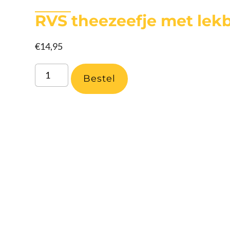
RVS theezeefje met lek
€
14,95
Bestel