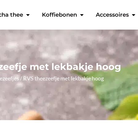
cha thee
Koffiebonen
Accessoires
zeefje met lekbakje hoog
ezeefjes
/ RVS theezeefje met lekbakje hoog