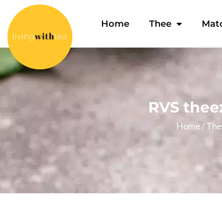
Home
Thee
Mat
RVS thee
Home
/
The