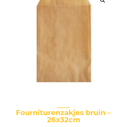
Fourniturenzakjes bruin –
26x32cm