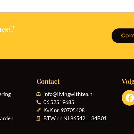
hee?
Con
Contact
Vol
ering
info@livingwithtea.nl
06 52519685
KvK nr. 90705408
arden
BTW nr. NL865421134B01