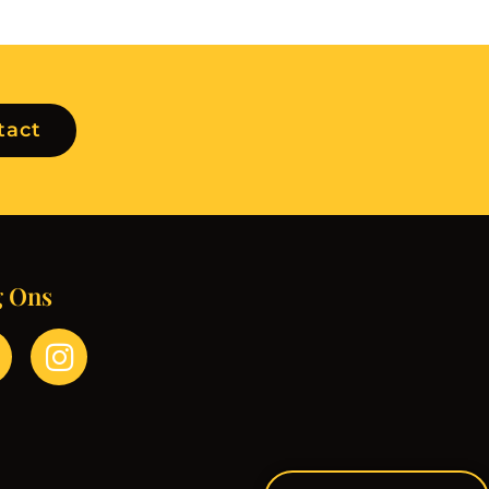
tact
g Ons