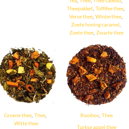
Tea
Thee
Thee cadeau
,
,
,
Theepakket
Toffifee thee
,
,
Verse thee
Winterthee
,
,
Zoete honing caramel
,
Zoete thee
Zwarte thee
,
Groene thee
Thee
Rooibos
Thee
,
,
,
Witte thee
Turkse appel thee