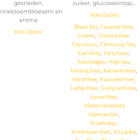
gesneden,
suiker, glucosesiroop,...
onnebloembloesem en
Kies Opties
aroma
Black Tea
Caramel thee
,
,
Kies Opties
Ceylon
Chinese thee
,
,
Christmas
Christmas Tea
,
,
Earl Grey
Early Grey
,
,
Feestdagen
High tea
,
,
Honing thee
Karamel thee
,
,
Kerstthee
Klassieke thee
,
,
Liefde thee
Living with tea
,
,
Losse thee
,
Meest verkochte
theesoorten
,
Proefzakje
,
Sinterklaas thee
Sri Lanka
,
,