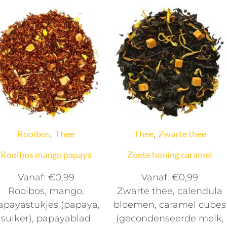
Rooibos
Thee
Thee
Zwarte thee
,
,
Rooibos mango papaya
Zoete honing caramel
Vanaf:
€
0,99
Vanaf:
€
0,99
Rooibos, mango,
Zwarte thee, calendula
apayastukjes (papaya,
bloemen, caramel cubes
suiker), papayablad
(gecondenseerde melk,