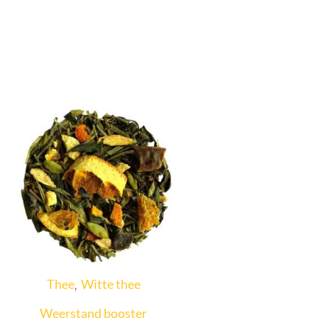
Thee
Witte thee
,
Weerstand booster