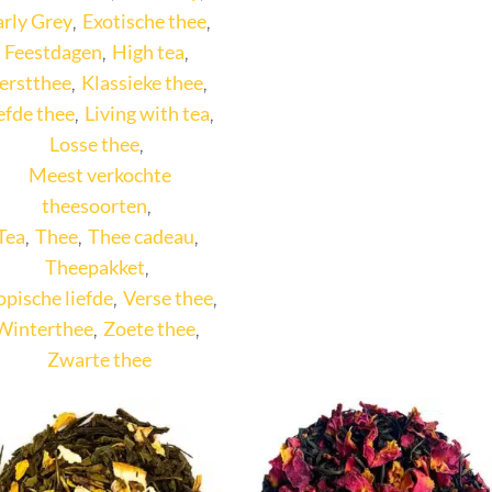
arly Grey
Exotische thee
,
,
Feestdagen
High tea
,
,
erstthee
Klassieke thee
,
,
efde thee
Living with tea
,
,
Losse thee
,
Meest verkochte
theesoorten
,
Tea
Thee
Thee cadeau
,
,
,
Theepakket
,
opische liefde
Verse thee
,
,
Winterthee
Zoete thee
,
,
Zwarte thee