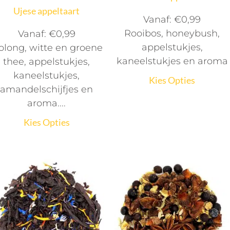
Ujese appeltaart
Vanaf:
€
0,99
Rooibos, honeybush,
Vanaf:
€
0,99
appelstukjes,
olong, witte en groene
kaneelstukjes en aroma
thee, appelstukjes,
kaneelstukjes,
Kies Opties
amandelschijfjes en
aroma....
Kies Opties