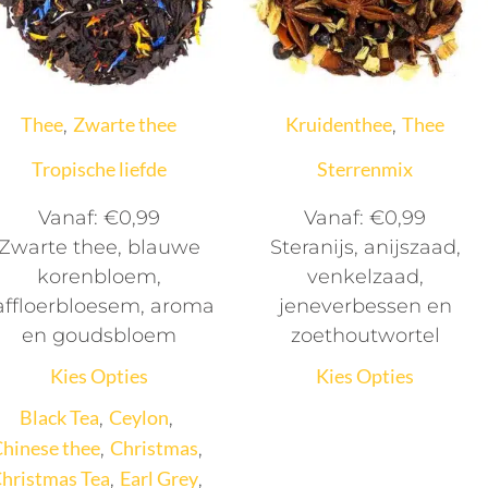
Thee
Zwarte thee
Kruidenthee
Thee
,
,
Tropische liefde
Sterrenmix
Vanaf:
€
0,99
Vanaf:
€
0,99
Zwarte thee, blauwe
Steranijs, anijszaad,
korenbloem,
venkelzaad,
affloerbloesem, aroma
jeneverbessen en
en goudsbloem
zoethoutwortel
Kies Opties
Kies Opties
Black Tea
Ceylon
,
,
hinese thee
Christmas
,
,
hristmas Tea
Earl Grey
,
,