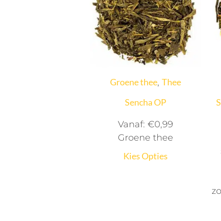
Groene thee
Thee
,
Sencha OP
S
Vanaf:
€
0,99
Groene thee
Kies Opties
z