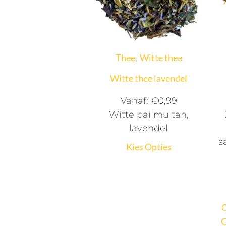
Thee
Witte thee
,
Witte thee lavendel
Vanaf:
€
0,99
Witte pai mu tan,
lavendel
s
Kies Opties
C
C