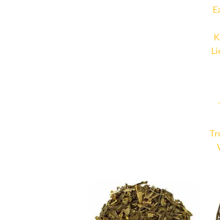
E
K
Li
Tr