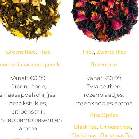
Groene thee
Thee
Thee
Zwarte thee
,
,
encha sinaasappel perzik
Rozenthee
Vanaf:
€
0,99
Vanaf:
€
0,99
Groene thee,
Zwarte thee,
sinaasappelschijfjes,
rozenblaadjes,
perzikstukjes,
rozenknopjes aroma
citroenschil,
Kies Opties
onnebloembloesem en
Black Tea
Chinese thee
,
,
aroma
Christmas
Christmas Tea
,
,