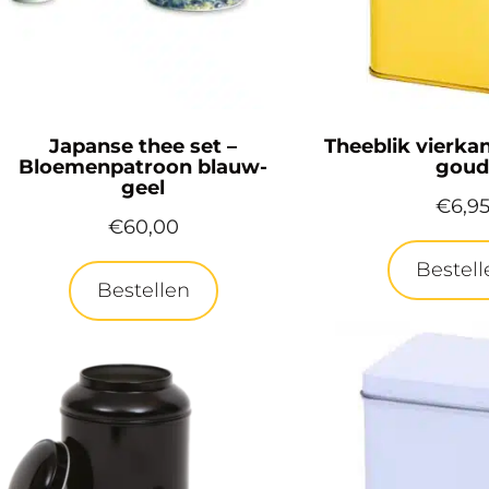
Japanse thee set –
Theeblik vierka
Bloemenpatroon blauw-
gou
geel
€
6,9
€
60,00
Bestell
Bestellen