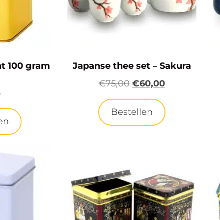
nt 100 gram
Japanse thee set – Sakura
d
€
75,00
€
60,00
5
Bestellen
en