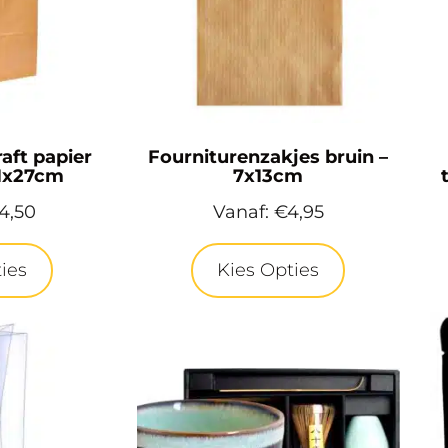
aft papier
Fourniturenzakjes bruin –
11x27cm
7x13cm
4,50
Vanaf:
€
4,95
ies
Kies Opties