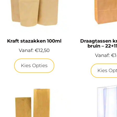
Kraft stazakken 100ml
Draagtassen kr
bruin – 22+
Vanaf:
€
12,50
Vanaf:
€
1
Kies Opties
Kies Opt