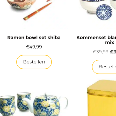
Ramen bowl set shiba
Kommenset bla
mix
€
49,99
€
39,99
€
Bestellen
Bestell