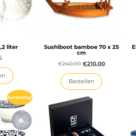
,2 liter
Sushiboot bamboe 70 x 25
E
cm
5
€
240,00
€
210,00
en
Bestellen
Aanbieding!