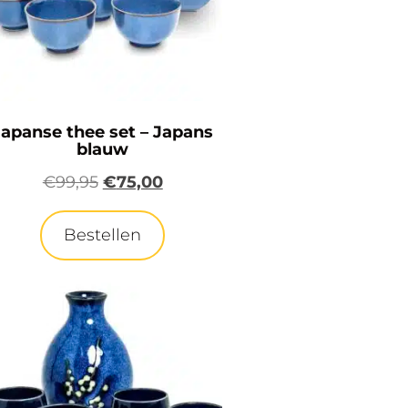
Japanse thee set – Japans
blauw
€
99,95
€
75,00
Bestellen