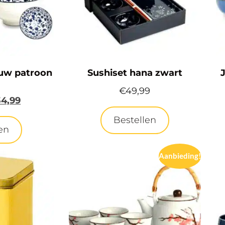
uw patroon
Sushiset hana zwart
€
49,99
34,99
Bestellen
en
Aanbieding!