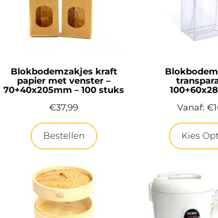
Blokbodemzakjes kraft
Blokbodem
papier met venster –
transpara
70+40x205mm – 100 stuks
100+60x
€
37,99
Vanaf:
€
Bestellen
Kies Opt