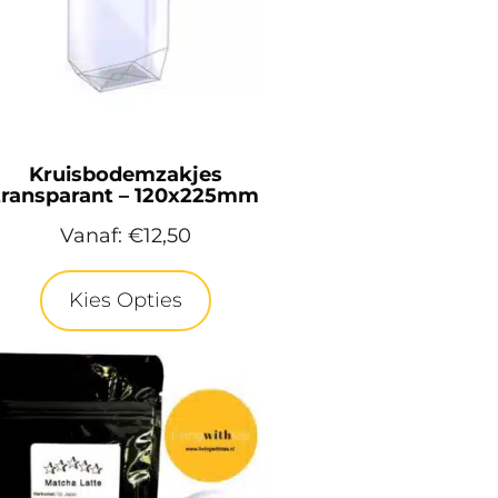
Kruisbodemzakjes
transparant – 120x225mm
Vanaf:
€
12,50
Kies Opties