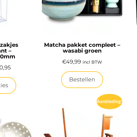
zakjes
Matcha pakket compleet –
nt –
wasabi groen
280mm
€
49,99
incl BTW
10,95
Bestellen
ies
Aanbieding!