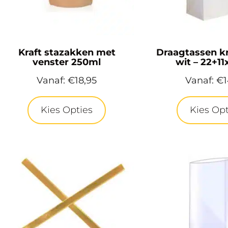
Kraft stazakken met
Draagtassen kr
venster 250ml
wit – 22+1
Vanaf:
€
18,95
Vanaf:
€
1
Kies Opties
Kies Opt