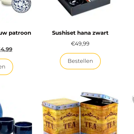
uw patroon
Sushiset hana zwart
€
49,99
34,99
Bestellen
en