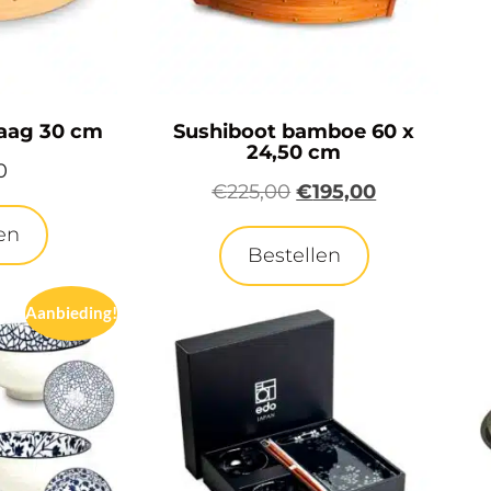
aag 30 cm
Sushiboot bamboe 60 x
24,50 cm
0
€
225,00
€
195,00
en
Bestellen
Aanbieding!