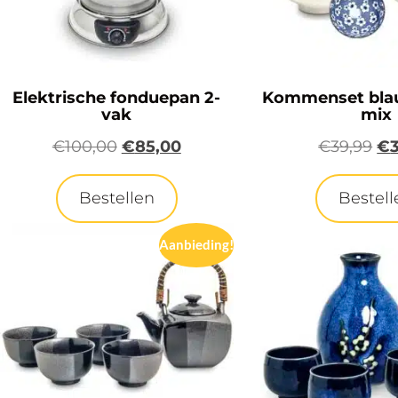
Elektrische fonduepan 2-
Kommenset bla
vak
mix
€
100,00
€
85,00
€
39,99
€
Bestellen
Bestell
Aanbieding!