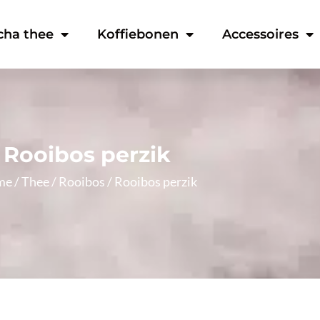
cha thee
Koffiebonen
Accessoires
Rooibos perzik
me
/
Thee
/
Rooibos
/ Rooibos perzik