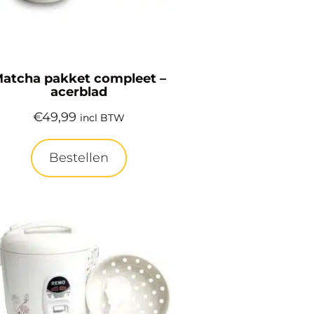
atcha pakket compleet –
acerblad
€
49,99
incl BTW
Bestellen