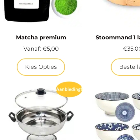
Matcha premium
Stoommand 1 l
Vanaf:
€
5,00
€
35,0
Kies Opties
Bestell
Aanbieding!