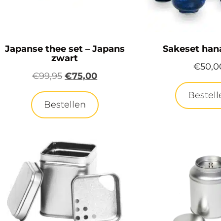
Japanse thee set – Japans
Sakeset han
zwart
€
50,0
€
99,95
€
75,00
Bestell
Bestellen