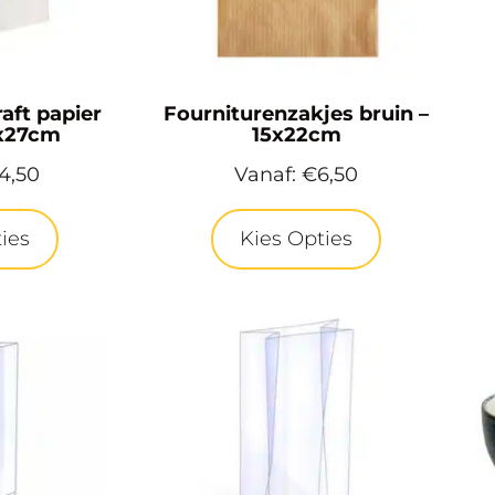
aft papier
Fourniturenzakjes bruin –
1x27cm
15x22cm
4,50
Vanaf:
€
6,50
ies
Kies Opties