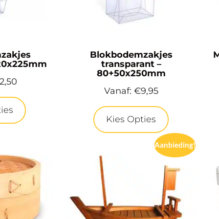
zakjes
Blokbodemzakjes
M
 120x225mm
transparant –
80+50x250mm
12,50
Vanaf:
€
9,95
ies
Kies Opties
Aanbieding!