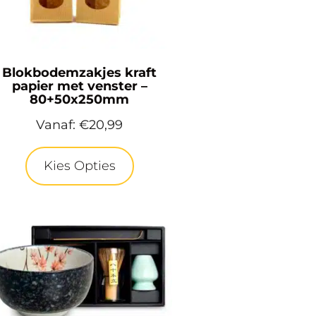
Blokbodemzakjes kraft
papier met venster –
80+50x250mm
Vanaf:
€
20,99
Kies Opties