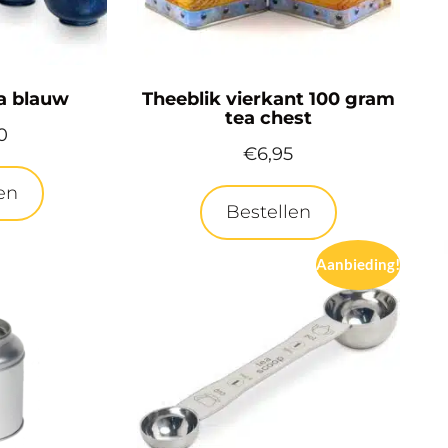
a blauw
Theeblik vierkant 100 gram
tea chest
0
€
6,95
en
Bestellen
Aanbieding!