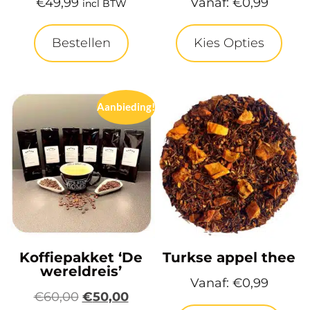
€
49,99
Vanaf:
€
0,99
incl BTW
Bestellen
Kies Opties
Aanbieding!
Koffiepakket ‘De
Turkse appel thee
wereldreis’
Vanaf:
€
0,99
€
60,00
€
50,00