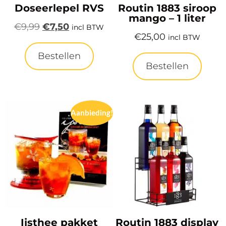
Doseerlepel RVS
Routin 1883 siroop
mango – 1 liter
€
9,99
€
7,50
incl BTW
€
25,00
incl BTW
Bestellen
Bestellen
Aanbieding!
Ijsthee pakket
Routin 1883 display