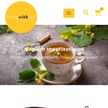
0
Magisch theefilter rood
Home
ijsthee accessoires
/
/ Magisch theefilter rood