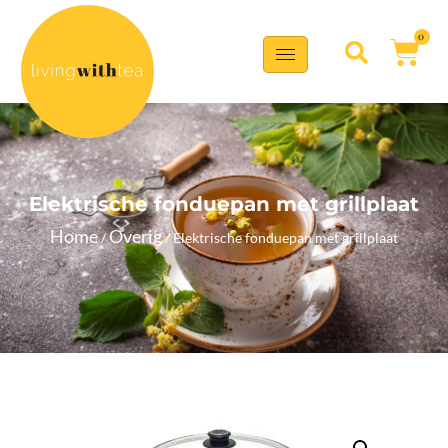
0
Elektrische fonduepan met grillplaat
Home
Overig
/
/ Elektrische fonduepan met grillplaat