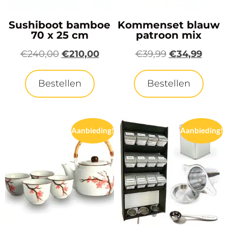
Sushiboot bamboe
Kommenset blauw
70 x 25 cm
patroon mix
€
240,00
€
210,00
€
39,99
€
34,99
Bestellen
Bestellen
Aanbieding!
Aanbieding!