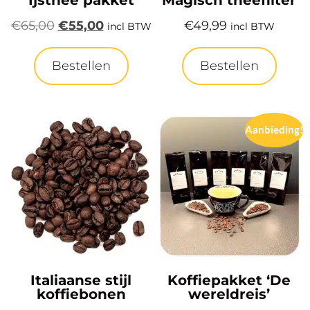
Ijsthee pakket
Magisch theefilter
€
65,00
€
55,00
€
49,99
incl BTW
incl BTW
Bestellen
Bestellen
Aanbieding!
Italiaanse stijl
Koffiepakket ‘De
koffiebonen
wereldreis’