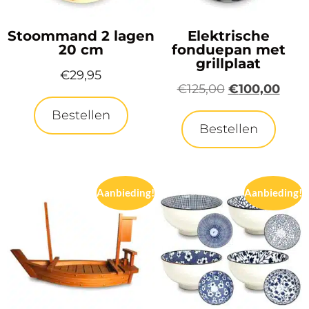
Stoommand 2 lagen
Elektrische
20 cm
fonduepan met
grillplaat
€
29,95
€
125,00
€
100,00
Bestellen
Bestellen
Aanbieding!
Aanbieding!