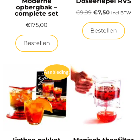
Moderne
Doseerlepel RVS
opbergbak –
€
9,99
€
7,50
complete set
incl BTW
€
175,00
Bestellen
Bestellen
Aanbieding!