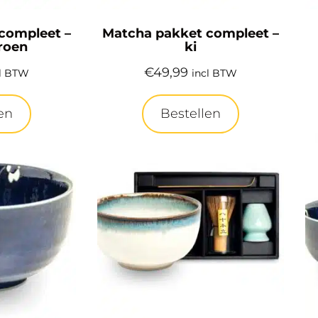
compleet –
Matcha pakket compleet –
roen
ki
€
49,99
cl BTW
incl BTW
en
Bestellen