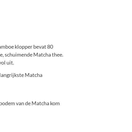
bamboe klopper bevat 80
ge, schuimende Matcha thee.
ol uit.
langrijkste Matcha
e bodem van de Matcha kom