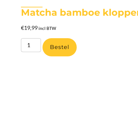
Matcha bamboe kloppe
€
19,99
incl BTW
Bestel