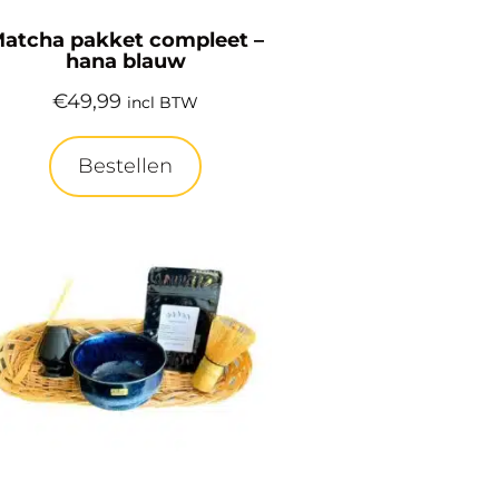
atcha pakket compleet –
hana blauw
€
49,99
incl BTW
Bestellen