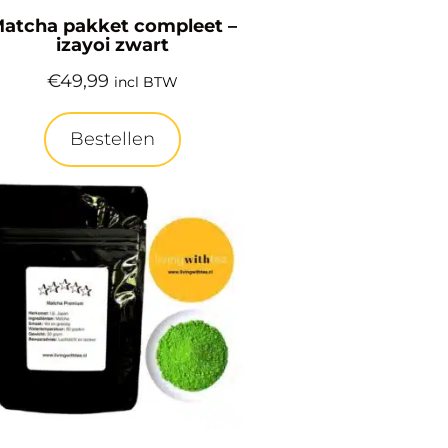
atcha pakket compleet –
izayoi zwart
€
49,99
incl BTW
Bestellen