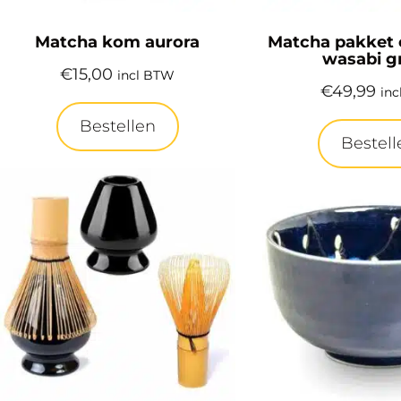
Matcha kom aurora
Matcha pakket 
wasabi g
€
15,00
incl BTW
€
49,99
in
Bestellen
Bestell