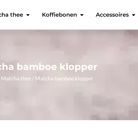
cha thee
Koffiebonen
Accessoires
cha bamboe klopper
/
Matcha thee
/ Matcha bamboe klopper