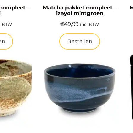
compleet –
Matcha pakket compleet –
M
i
izayoi mintgroen
€
49,99
cl BTW
incl BTW
en
Bestellen