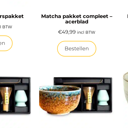
erspakket
Matcha pakket compleet –
acerblad
cl BTW
€
49,99
incl BTW
en
Bestellen