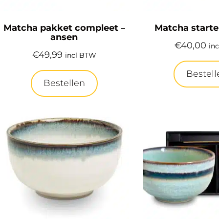
Matcha pakket compleet –
Matcha start
ansen
€
40,00
in
€
49,99
incl BTW
Bestell
Bestellen