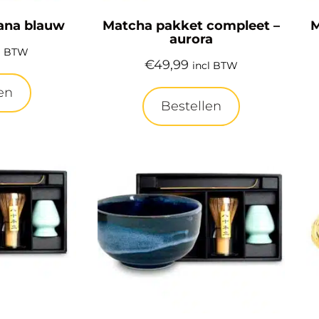
ana blauw
Matcha pakket compleet –
M
aurora
l BTW
€
49,99
incl BTW
en
Bestellen