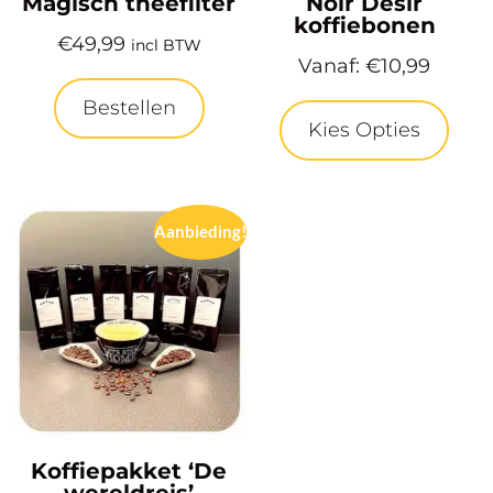
Magisch theefilter
Noir Desir
koffiebonen
€
49,99
incl BTW
Vanaf:
€
10,99
Bestellen
Kies Opties
Aanbieding!
Koffiepakket ‘De