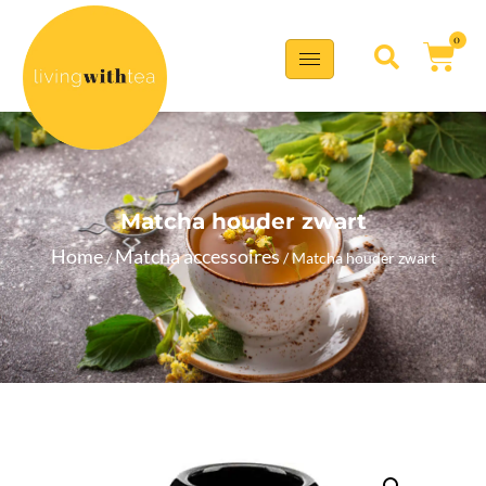
0
Matcha houder zwart
Home
Matcha accessoires
/
/ Matcha houder zwart