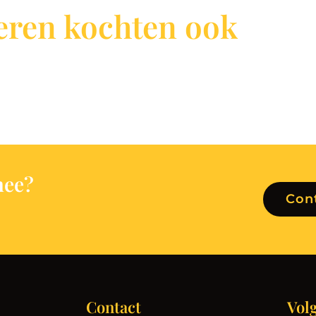
ren kochten ook
h
e
e
?
Con
Contact
Vol