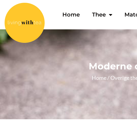
Home
Thee
Mat
Moderne o
Home
/
Overige th