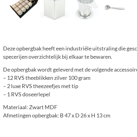
Deze opbergbak heeft een industriële uitstraling die gesch
specerijen overzichtelijk bij elkaar te bewaren.
De opbergbak wordt geleverd met de volgende accessoir
– 12 RVS theeblikken zilver 100 gram
– 2 luxe RVS theezeefjes met tip
– 1 RVS doseerlepel
Materiaal: Zwart MDF
Afmetingen opbergbak: B 47 x D 26 x H 13 cm