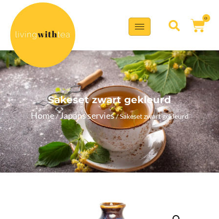
0
Sakeset zwart gekleurd
Home
Japans servies
/
/ Sakeset zwart gekleurd