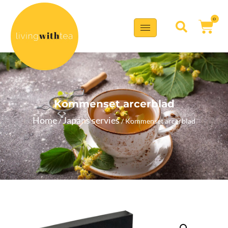
0
Kommenset arcerblad
Home
Japans servies
/
/ Kommenset arcerblad