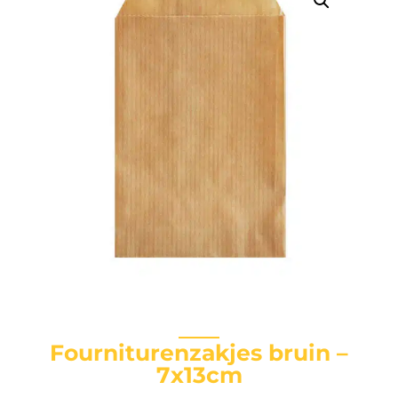
Fourniturenzakjes bruin –
7x13cm