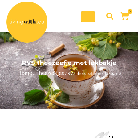
0
RVS theezeefje met lekbakje
Home
Theezeefjes
/
/ RVS theezeefje met lekbakje