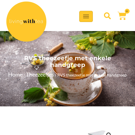
0
RVS theezeefje met enkele
handgreep
Home
Theezeefjes
/
/ RVS theezeefje met enkele handgreep