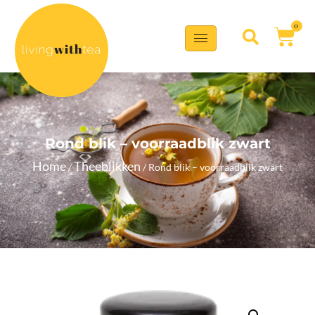
0
Rond blik – voorraadblik zwart
Home
Theeblikken
/
/ Rond blik – voorraadblik zwart