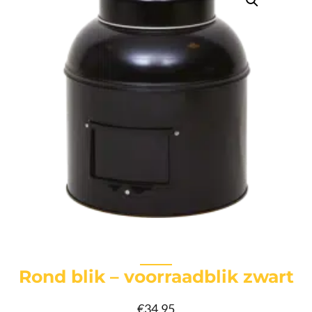
Rond blik – voorraadblik zwart
€
34,95