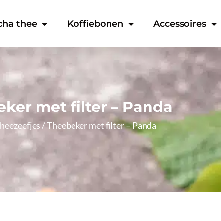
cha thee
Koffiebonen
Accessoires
ker met filter – Panda
heezeefjes
/ Theebeker met filter – Panda