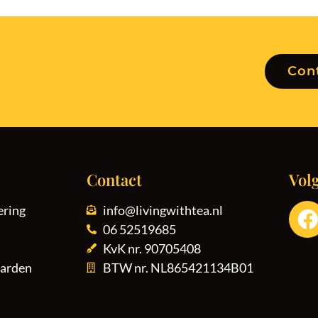
Con
Contact
Vol
ering
info@livingwithtea.nl
06 52519685
KvK nr. 90705408
arden
BTW nr. NL865421134B01