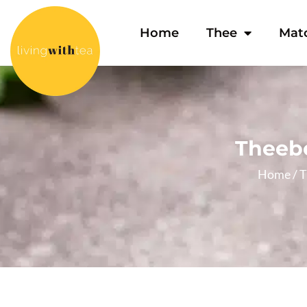
Home
Thee
Mat
Theebe
Home
/
T