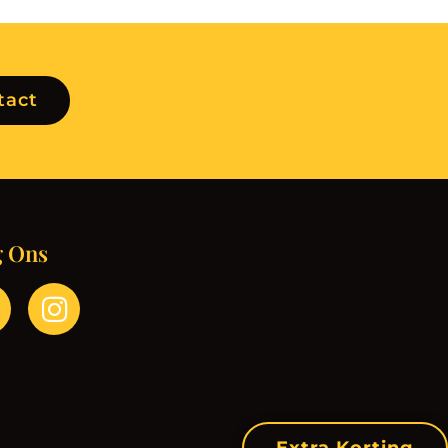
tact
g Ons
Extra Korting