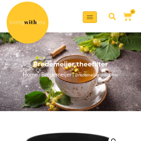
0
Bredemeijer theefilter
Home
Bredemeijer
/
/ Bredemeijer theefilter