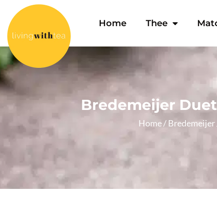
Home
Thee
Mat
Bredemeijer Duet
Home
/
Bredemeijer