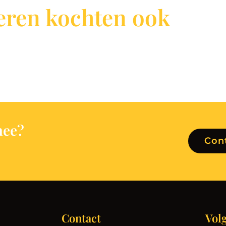
ren kochten ook
h
e
e
?
Con
Contact
Vol