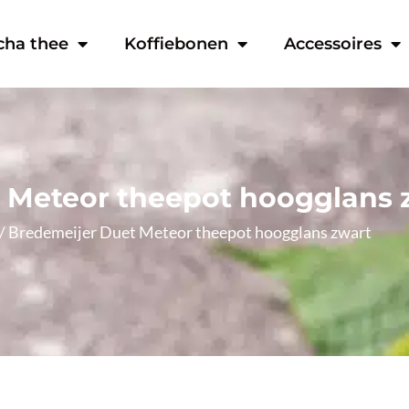
cha thee
Koffiebonen
Accessoires
 Meteor theepot hoogglans 
/ Bredemeijer Duet Meteor theepot hoogglans zwart